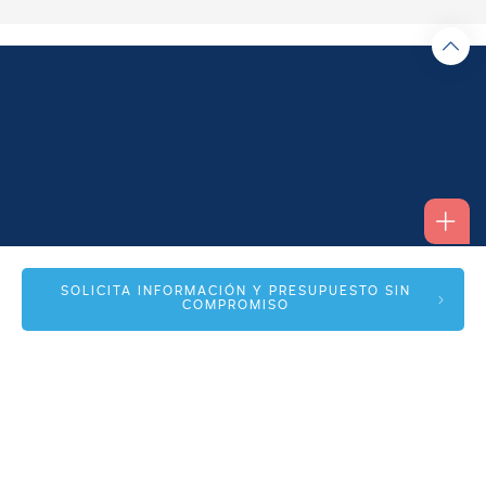
Alfonso I, 17 Planta 1ª
SOLICITA INFORMACIÓN Y PRESUPUESTO SIN
COMPROMISO
50003 Zaragoza
info@spmas.es
Áreas
Corporativo