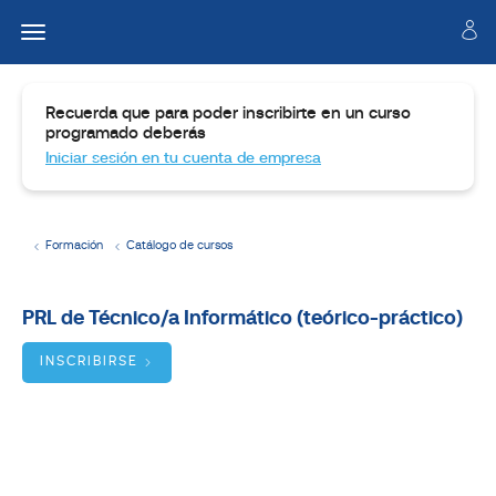
Recuerda que para poder inscribirte en un curso
programado deberás
Iniciar sesión en tu cuenta de empresa
Formación
Catálogo de cursos
Temario
PRL de Técnico/a Informático (teórico-práctico)
Dirigido
a
INSCRIBIRSE
Objetivos
BUSCADOR
DE
CURSOS