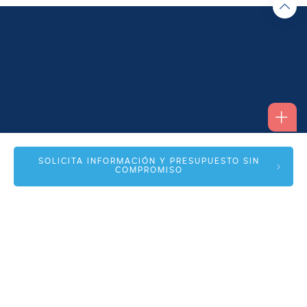
Alfonso I, 17 Planta 1ª
SOLICITA INFORMACIÓN Y PRESUPUESTO SIN
COMPROMISO
50003 Zaragoza
info@spmas.es
Áreas
Corporativo