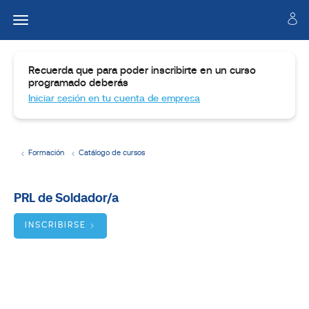
Recuerda que para poder inscribirte en un curso
programado deberás
Iniciar sesión en tu cuenta de empresa
Formación
Catálogo de cursos
Temario
PRL de Soldador/a
Dirigido
a:
INSCRIBIRSE
Objetivos:
BUSCADOR
DE
CURSOS