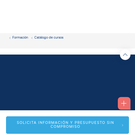
Formación
Catálogo de cursos
Alfonso I, 17 Planta 1ª
SOLICITA INFORMACIÓN Y PRESUPUESTO SIN
COMPROMISO
50003 Zaragoza