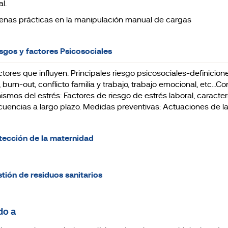
l.
uenas prácticas en la manipulación manual de cargas
esgos y factores Psicosociales
actores que influyen. Principales riesgo psicosociales-definicione
, burn-out, conflicto familia y trabajo, trabajo emocional, etc...
smos del estrés: Factores de riesgo de estrés laboral, caracterí
uencias a largo plazo. Medidas preventivas: Actuaciones de la o
otección de la maternidad
stión de residuos sanitarios
do a