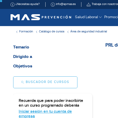
¿Necesitas ayuda?
info@spmas.es
Trabaja con nosotro
Salud Laboral
Promoci
Formación
Catálogo de cursos
Área de seguridad industrial
PRL d
Temario
Dirigido a
Objetivos
BUSCADOR DE CURSOS
Recuerda que para poder inscribirte
en un curso programado deberás
Iniciar sesión en tu cuenta de
empresa