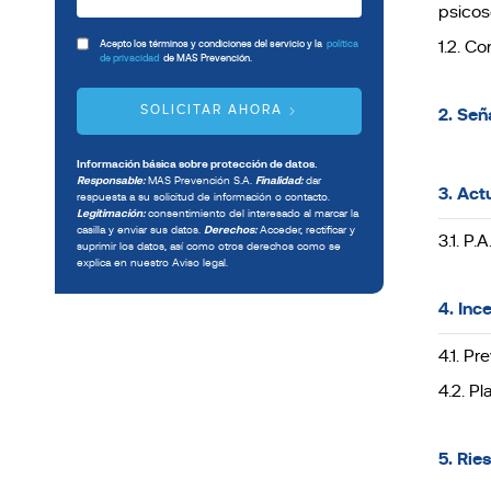
psicos
Acepto los términos y condiciones del servicio y la
política
1.2. C
de privacidad
de MAS Prevención.
SOLICITAR AHORA
2. Señ
Información básica sobre protección de datos.
Responsable:
MAS Prevención S.A.
Finalidad:
dar
3. Ac
respuesta a su solicitud de información o contacto.
Legitimación:
consentimiento del interesado al marcar la
casilla y enviar sus datos.
Derechos:
Acceder, rectificar y
3.1. P.
suprimir los datos, así como otros derechos como se
explica en nuestro Aviso legal.
4. Inc
4.1. P
4.2. P
5. Rie