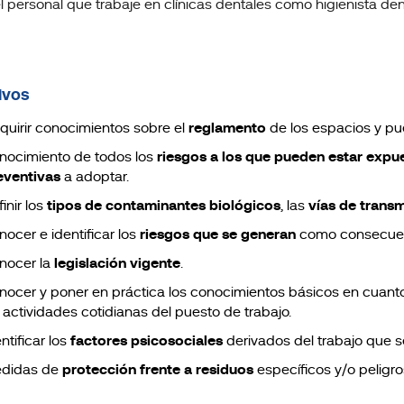
l personal que trabaje en clínicas dentales como higienista den
ivos
quirir conocimientos sobre el
reglamento
de los espacios y pue
nocimiento de todos los
riesgos a los que pueden estar expu
eventivas
a adoptar.
inir los
tipos de contaminantes biológicos
, las
vías de trans
nocer e identificar los
riesgos que se generan
como consecuenc
nocer la
legislación vigente
.
nocer y poner en práctica los conocimientos básicos en cuant
s actividades cotidianas del puesto de trabajo.
ntificar los
factores psicosociales
derivados del trabajo que
didas de
protección frente a residuos
específicos y/o peligro