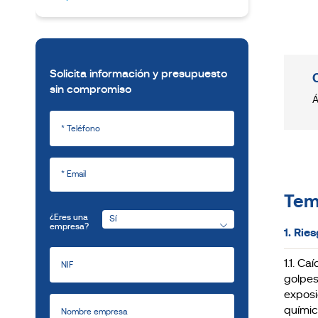
Solicita información y presupuesto
sin compromiso
Á
Tem
¿Eres una
empresa?
1. Rie
1.1. C
golpes
exposi
químic