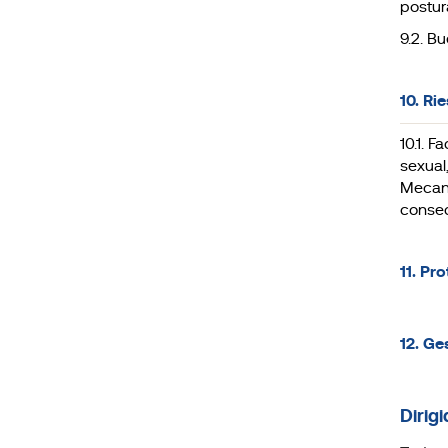
postura
9.2. B
10. Ri
10.1. F
sexual
Mecani
consec
11. Pr
12. Ge
Dirigi