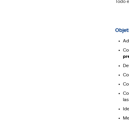
Todo e
Objet
Ad
Co
pr
Def
Co
Co
Co
la
Ide
Me