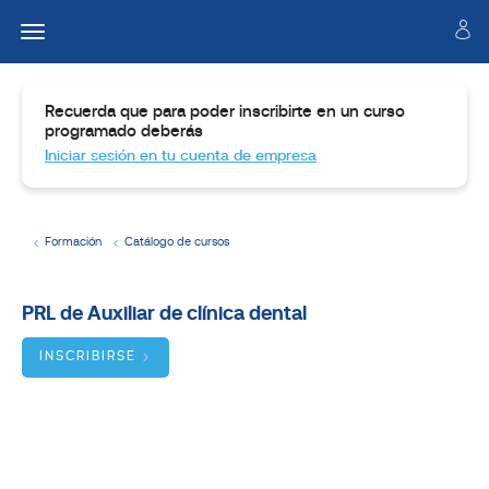
Recuerda que para poder inscribirte en un curso
programado deberás
Iniciar sesión en tu cuenta de empresa
Formación
Catálogo de cursos
Temario
PRL de Auxiliar de clínica dental
Dirigido
a
INSCRIBIRSE
Objetivos
BUSCADOR
DE
CURSOS