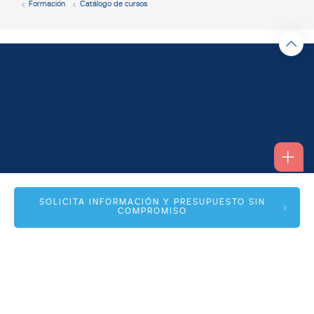
Formación
Catálogo de cursos
Alfonso I, 17 Planta 1ª
SOLICITA INFORMACIÓN Y PRESUPUESTO SIN
COMPROMISO
50003 Zaragoza
info@spmas.es
Áreas