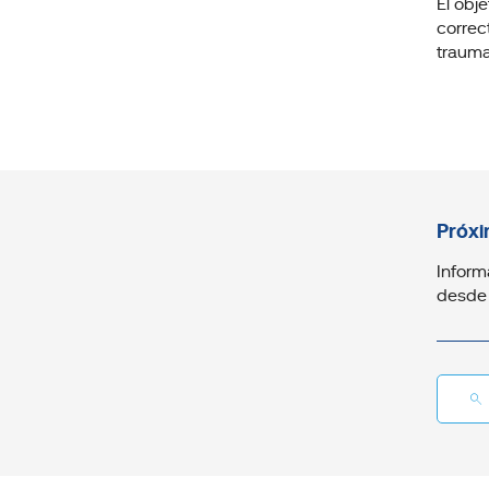
El obj
correc
trauma
Próxi
Inform
desde