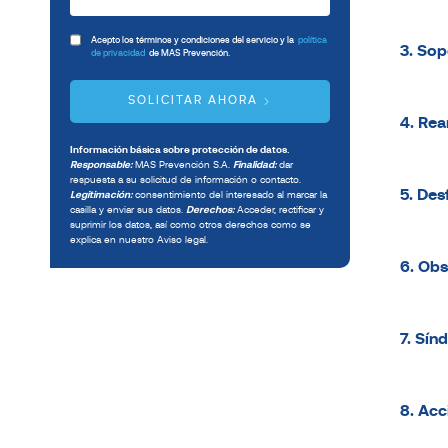
Acepto los términos y condiciones del servicio y la
política
3. Sop
de privacidad
de MAS Prevención.
SOLICITAR AHORA
4. Rea
Información básica sobre protección de datos.
Responsable:
MAS Prevención S.A.
Finalidad:
dar
respuesta a su solicitud de información o contacto.
5. Des
Legitimación:
consentimiento del interesado al marcar la
casilla y enviar sus datos.
Derechos:
Acceder, rectificar y
suprimir los datos, así como otros derechos como se
explica en nuestro Aviso legal.
6. Obs
7. Sín
8. Acc