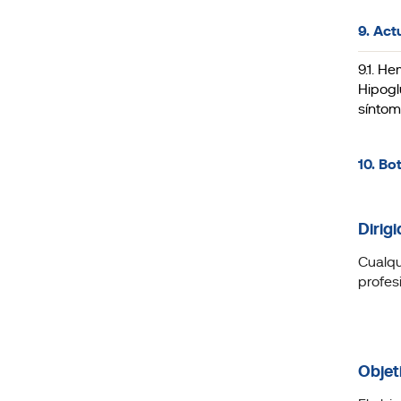
9. Act
9.1. H
Hipogl
síntom
10. Bo
Dirigi
Cualqu
profes
Objet