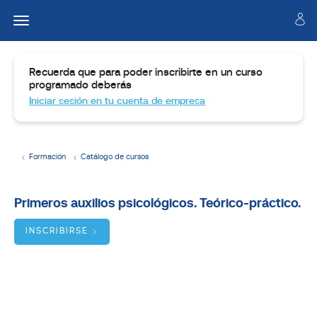
Recuerda que para poder inscribirte en un curso
programado deberás
Iniciar sesión en tu cuenta de empresa
Formación
Catálogo de cursos
Temario
Primeros auxilios psicológicos. Teórico-práctico.
Dirigido
a
INSCRIBIRSE
Objetivos
BUSCADOR
DE
CURSOS