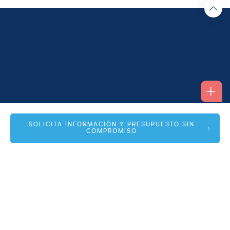
Alfonso I, 17 Planta 1ª
SOLICITA INFORMACIÓN Y PRESUPUESTO SIN
COMPROMISO
50003 Zaragoza
info@spmas.es
Áreas
Corporativo