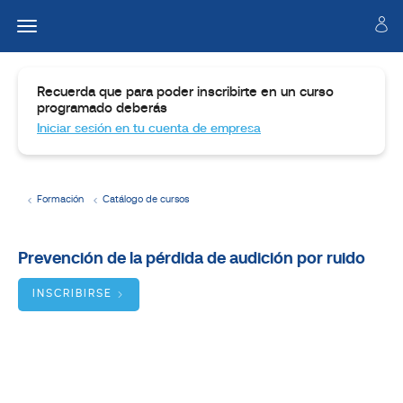
Recuerda que para poder inscribirte en un curso
programado deberás
Iniciar sesión en tu cuenta de empresa
Formación
Catálogo de cursos
Temario
Prevención de la pérdida de audición por ruido
Dirigido
a:
INSCRIBIRSE
Objetivos:
BUSCADOR
DE
CURSOS