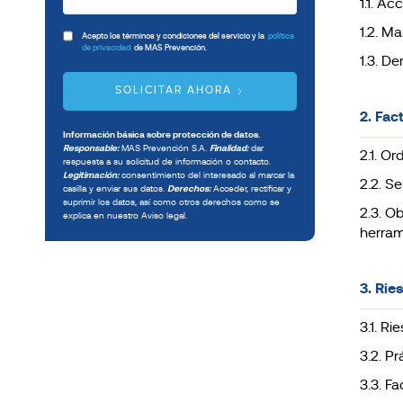
1.1. A
1.2. M
Acepto los términos y condiciones del servicio y la
política
de privacidad
de MAS Prevención.
1.3. D
SOLICITAR AHORA
2. Fac
Información básica sobre protección de datos.
Responsable:
MAS Prevención S.A.
Finalidad:
dar
2.1. Or
respuesta a su solicitud de información o contacto.
Legitimación:
consentimiento del interesado al marcar la
2.2. Se
casilla y enviar sus datos.
Derechos:
Acceder, rectificar y
suprimir los datos, así como otros derechos como se
2.3. O
explica en nuestro Aviso legal.
herram
3. Rie
3.1. R
3.2. P
3.3. F