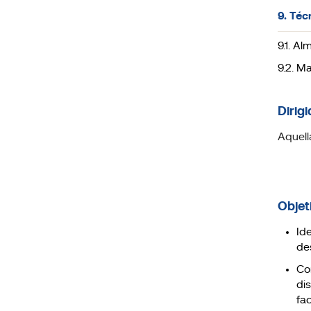
9. Téc
9.1. A
9.2. M
Dirigi
Aquell
Objet
Ide
de
Co
di
fa