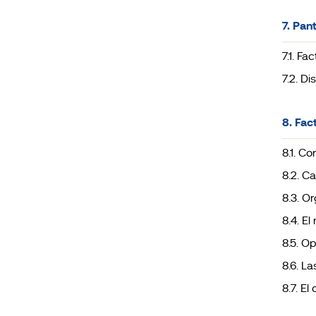
7. Pan
7.1. Fa
7.2. D
8. Fac
8.1. Co
8.2. C
8.3. O
8.4. El
8.5. O
8.6. La
8.7. El