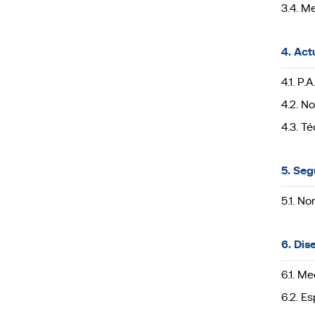
3.4. M
4. Act
4.1. P.
4.2. N
4.3. T
5. Seg
5.1. N
6. Dis
6.1. M
6.2. Es