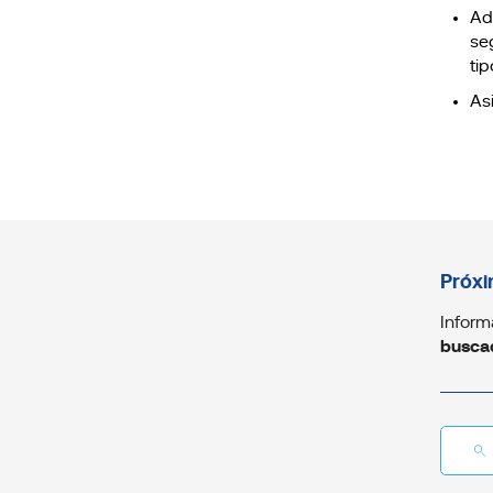
Ad
se
ti
As
Próxi
Inform
busca