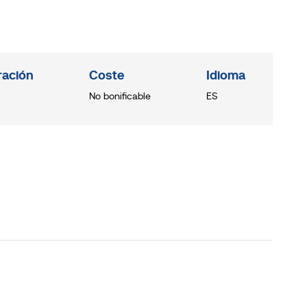
ración
Coste
Idioma
No bonificable
ES