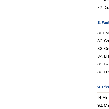
7.1. Fa
7.2. D
8. Fac
8.1. Co
8.2. C
8.3. O
8.4. E
8.5. La
8.6. El
9. Téc
9.1. A
9.2. M