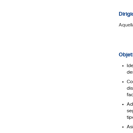
Dirigi
Aquell
Objet
Ide
de
Co
di
fa
Ad
se
ti
As