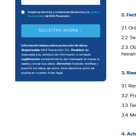
Acepto los términos y condiciones del servicio y la
política
2. Fac
de privacidad
de MAS Prevención.
2.1. Or
SOLICITAR AHORA
2.2. Se
Información básica sobre protección de datos.
2.3. O
Responsable:
MAS Prevención S.A.
Finalidad:
dar
herram
respuesta a su solicitud de información o contacto.
Legitimación:
consentimiento del interesado al marcar la
casilla y enviar sus datos.
Derechos:
Acceder, rectificar y
suprimir los datos, así como otros derechos como se
3. Rie
explica en nuestro Aviso legal.
3.1. R
3.2. Pr
3.3. F
3.4. M
4. Act