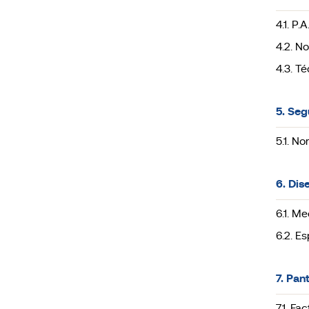
4.1. P.
4.2. N
4.3. T
5. Seg
5.1. N
6. Dis
6.1. M
6.2. Es
7. Pan