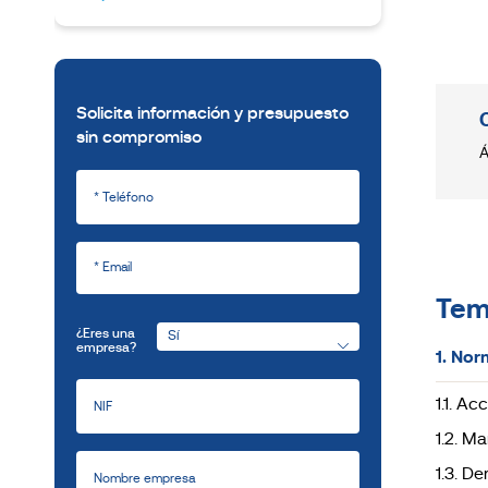
Solicita información y presupuesto
sin compromiso
Á
Tem
¿Eres una
empresa?
1. Nor
1.1. A
1.2. M
1.3. D