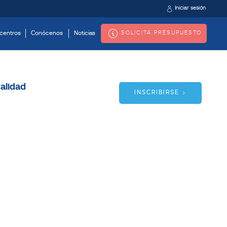
Iniciar sesión
SOLICITA PRESUPUESTO
centros
Conócenos
Noticias
alidad
INSCRIBIRSE