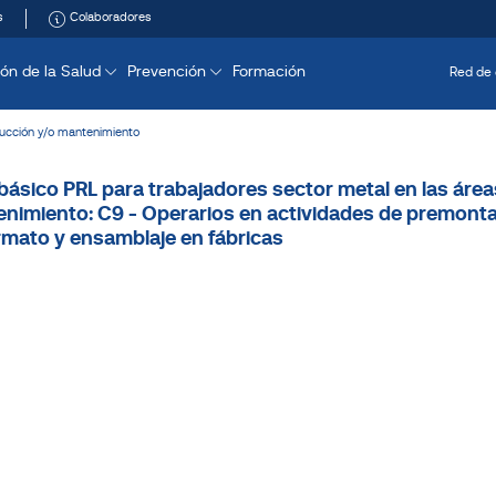
s
Colaboradores
ón de la Salud
Prevención
Formación
Red de 
ucción y/o mantenimiento
 básico PRL para trabajadores sector metal en las áre
nimiento: C9 - Operarios en actividades de premonta
rmato y ensamblaje en fábricas