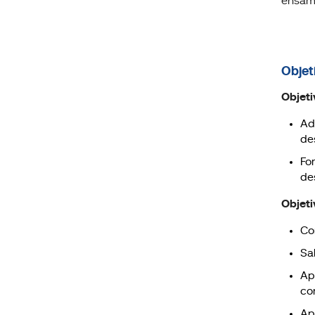
ensamb
Objet
Objeti
Ad
de
Fo
de
Objeti
Co
Sa
Apr
co
Ap