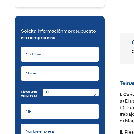
Solicita información y presupuesto
sin compromiso
C
Temar
¿Eres una
I. Con
empresa?
a) El t
b) Dañ
trabajo
c) Mar
II. Ri