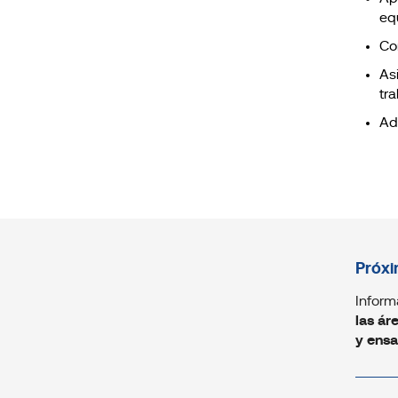
eq
Co
Asi
tra
Ad
Próxi
Inform
las ár
y ensa