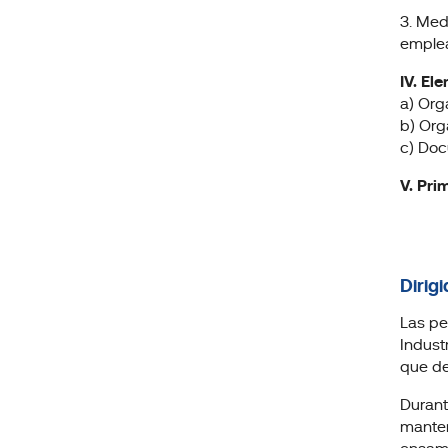
3. Med
emplea
IV. El
a) Org
b) Org
c) Doc
V. Pri
Dirigi
Las pe
Indust
que de
Durant
manten