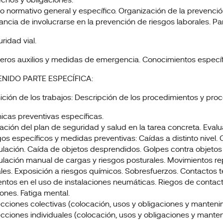
echos y obligaciones.
o normativo general y específico. Organización de la prevenci
ancia de involucrarse en la prevención de riesgos laborales. Par
ridad vial.
meros auxilios y medidas de emergencia. Conocimientos específi
NIDO PARTE ESPECÍFICA:
inición de los trabajos: Descripción de los procedimientos y pro
nicas preventivas específicas.
cación del plan de seguridad y salud en la tarea concreta. Eval
gos específicos y medidas preventivas: Caídas a distinto nivel.
lación. Caída de objetos desprendidos. Golpes contra objetos 
lación manual de cargas y riesgos posturales. Movimientos rep
es. Exposición a riesgos químicos. Sobresfuerzos. Contactos t
ntos en el uso de instalaciones neumáticas. Riegos de contacto
iones. Fatiga mental.
ecciones colectivas (colocación, usos y obligaciones y manteni
ecciones individuales (colocación, usos y obligaciones y manten