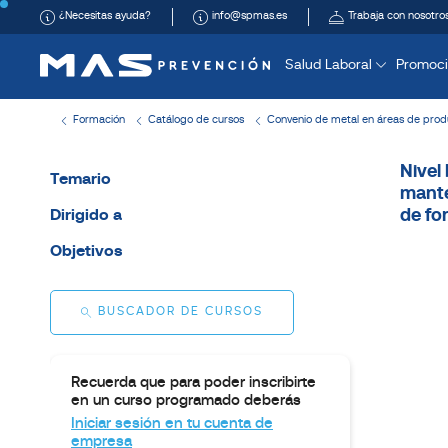
¿Necesitas ayuda?
info@spmas.es
Trabaja con nosotro
Salud Laboral
Promoci
Formación
Catálogo de cursos
Convenio de metal en áreas de prod
Nivel
Temario
mante
de fo
Dirigido a
Objetivos
BUSCADOR DE CURSOS
Recuerda que para poder inscribirte
en un curso programado deberás
Iniciar sesión en tu cuenta de
empresa