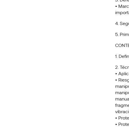
3. Der
• Marc
import
4. Segu
5. Pri
CONTE
1. Def
2. Téc
• Apli
• Ries
manipu
manipu
manual
fragme
vibrac
• Prot
• Prot