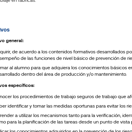
laje en fábricas.
ivos
vo general:
quirir, de acuerdo a los contenidos formativos desarrollados p
sempeño de las funciones de nivel básico de prevención de rie
rmar al alumno para que adquiera los conocimientos básicos en 
sarrollado dentro del área de producción y/o mantenimiento.
vos específicos:
nocer los procedimientos de trabajo seguros de trabajo que afec
ber identificar y tomar las medidas oportunas para evitar los ri
ender a utilizar los mecanismos tanto para la verificación, ident
mo para la planificación de las tareas desde un punto de vista 
licar los conocimientos adquiridos en la prevención de los riesg