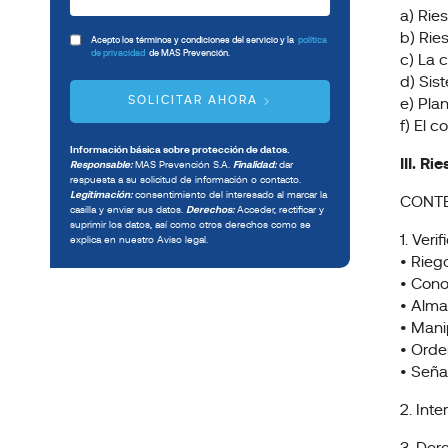
a) Rie
b) Rie
Acepto los términos y condiciones del servicio y la
política
de privacidad
de MAS Prevención.
c) La c
d) Sis
SOLICITAR AHORA
e) Pla
f) El c
Información básica sobre protección de datos.
III. R
Responsable:
MAS Prevención S.A.
Finalidad:
dar
respuesta a su solicitud de información o contacto.
Legitimación:
consentimiento del interesado al marcar la
CONTE
casilla y enviar sus datos.
Derechos:
Acceder, rectificar y
suprimir los datos, así como otros derechos como se
1. Veri
explica en nuestro Aviso legal.
• Rieg
• Cono
• Alma
• Mani
• Orde
• Señal
2. Int