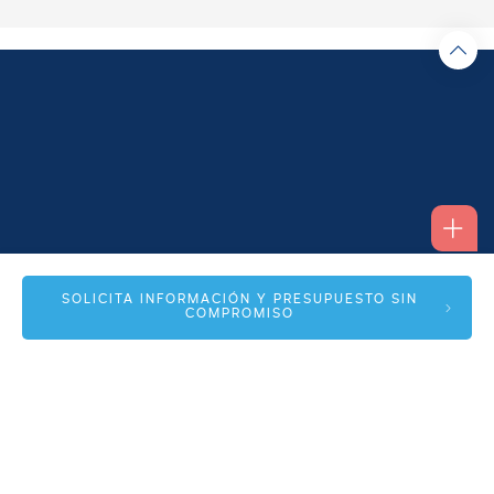
Alfonso I, 17 Planta 1ª
SOLICITA INFORMACIÓN Y PRESUPUESTO SIN
COMPROMISO
50003 Zaragoza
info@spmas.es
Áreas
Corporativo