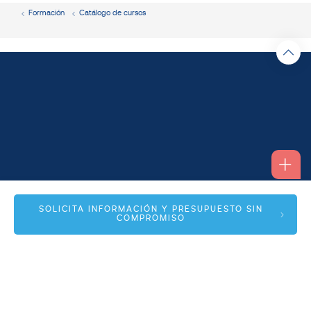
Formación
Catálogo de cursos
Alfonso I, 17 Planta 1ª
SOLICITA INFORMACIÓN Y PRESUPUESTO SIN
COMPROMISO
50003 Zaragoza
info@spmas.es
Áreas