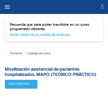
Recuerda que para poder inscribirte en un curso
programado deberás
Iniciar sesión en tu cuenta de empresa
Formación
Catálogo de cursos
Temario
Movilización asistencial de pacientes
hospitalizados. MAPO. (TEÓRICO-PRÁCTICO)
Dirigido
a
INSCRIBIRSE
Objetivos
BUSCADOR
DE
CURSOS