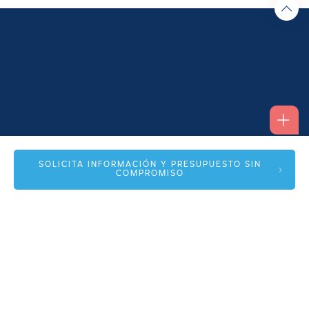
Alfonso I, 17 Planta 1ª
SOLICITA INFORMACIÓN Y PRESUPUESTO SIN
COMPROMISO
50003 Zaragoza
info@spmas.es
Áreas
Corporativo