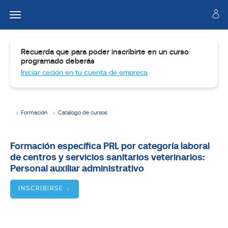
Recuerda que para poder inscribirte en un curso
programado deberás
Iniciar sesión en tu cuenta de empresa
Formación
Catálogo de cursos
Temario
Formación específica PRL por categoría laboral
de centros y servicios sanitarios veterinarios:
Dirigido
a:
Personal auxiliar administrativo
Objetivos:
INSCRIBIRSE
BUSCADOR
DE
CURSOS