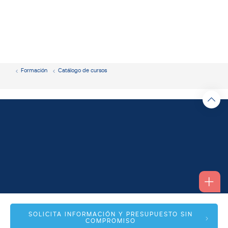
Formación
Catálogo de cursos
Alfonso I, 17 Planta 1ª
SOLICITA INFORMACIÓN Y PRESUPUESTO SIN
COMPROMISO
50003 Zaragoza