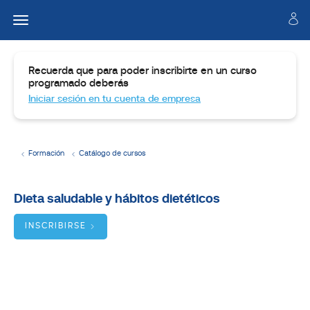
Recuerda que para poder inscribirte en un curso
programado deberás
Iniciar sesión en tu cuenta de empresa
Formación
Catálogo de cursos
Temario
Dieta saludable y hábitos dietéticos
Dirigido
a
INSCRIBIRSE
Objetivos
BUSCADOR
DE
CURSOS