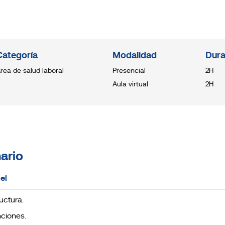
Categoría
Modalidad
Dura
rea de salud laboral
Presencial
2H
Aula virtual
2H
ario
iel
ructura.
nciones.