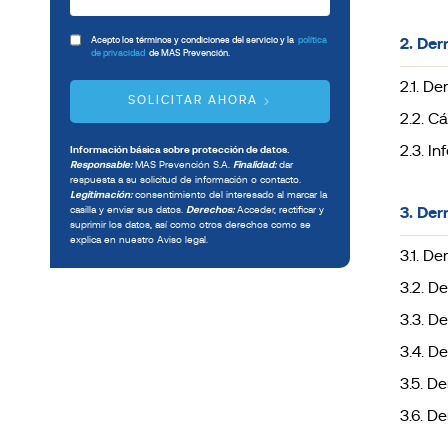
Acepto los términos y condiciones del servicio y la
política
2. Der
de privacidad
de MAS Prevención.
2.1. De
SOLICITAR AHORA
2.2. C
2.3. I
Información básica sobre protección de datos.
Responsable:
MAS Prevención S.A.
Finalidad:
dar
respuesta a su solicitud de información o contacto.
Legitimación:
consentimiento del interesado al marcar la
casilla y enviar sus datos.
Derechos:
Acceder, rectificar y
3. Der
suprimir los datos, así como otros derechos como se
explica en nuestro Aviso legal.
3.1. De
3.2. De
3.3. De
3.4. De
3.5. De
3.6. D