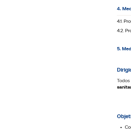
4. Med
4.1. Pr
4.2. Pr
5. Med
Dirigi
Todos 
sanita
Objet
Co