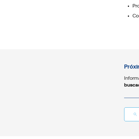
Pr
Co
Próxi
Inform
busca