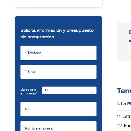
Solicita información y presupuesto
sin compromiso
Á
Tem
¿Eres una
empresa?
1. La P
1.1. Est
1.2. Fu