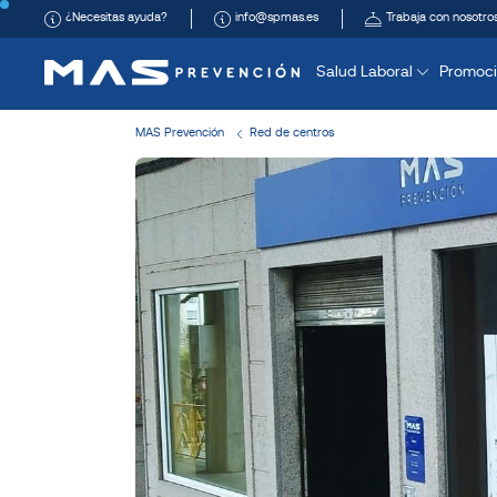
¿Necesitas ayuda?
info@spmas.es
Trabaja con nosotro
Salud Laboral
Promoci
MAS Prevención
Red de centros