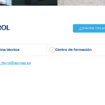
ROL
Solicitar cita p
cina técnica
Centro de formación
s_ferrol@spmas.es