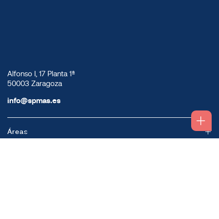
Alfonso I, 17 Planta 1ª
50003 Zaragoza
info@spmas.es
Áreas
Corporativo
Comunidad MAS