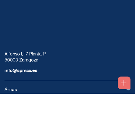
Alfonso I, 17 Planta 1ª
50003 Zaragoza
info@spmas.es
Áreas
Corporativo
Comunidad MAS