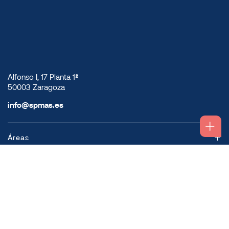
Alfonso I, 17 Planta 1ª
50003 Zaragoza
info@spmas.es
Áreas
Corporativo
Comunidad MAS