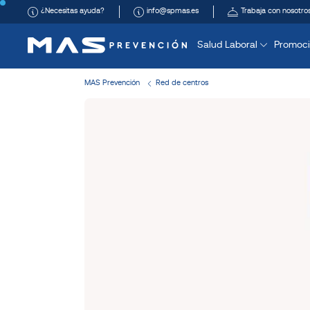
¿Necesitas ayuda?
info@spmas.es
Trabaja con nosotro
Salud Laboral
Promoci
MAS Prevención
Red de centros