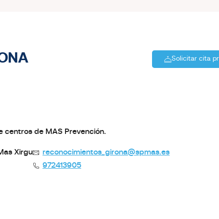
RONA
Solicitar cita p
de centros de MAS Prevención.
.Mas Xirgu
reconocimientos_girona@spmas.es
972413905