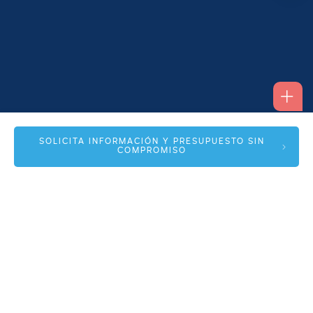
Alfonso I, 17 Planta 1ª
SOLICITA INFORMACIÓN Y PRESUPUESTO SIN
COMPROMISO
50003 Zaragoza
info@spmas.es
Áreas
Corporativo
Comunidad MAS