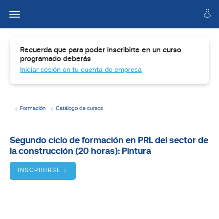
Recuerda que para poder inscribirte en un curso
programado deberás
Iniciar sesión en tu cuenta de empresa
Formación
Catálogo de cursos
Temario
Segundo ciclo de formación en PRL del sector de
la construcción (20 horas): Pintura
Dirigido
a
INSCRIBIRSE
Objetivos
BUSCADOR
DE
CURSOS