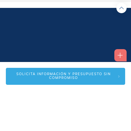
Alfonso I, 17 Planta 1ª
SOLICITA INFORMACIÓN Y PRESUPUESTO SIN
COMPROMISO
50003 Zaragoza
info@spmas.es
Áreas
Corporativo