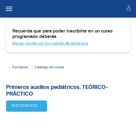
Recuerda que para poder inscribirte en un curso
programado deberás
Iniciar sesión en tu cuenta de empresa
Formación
Catálogo de cursos
Temario
Primeros auxilios pediátricos. TEÓRICO-
PRÁCTICO
Dirigido
a
INSCRIBIRSE
Objetivos
BUSCADOR
DE
CURSOS