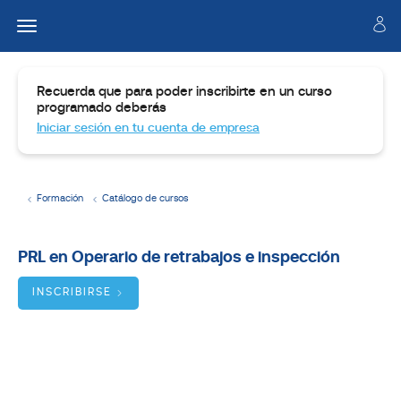
Recuerda que para poder inscribirte en un curso
programado deberás
Iniciar sesión en tu cuenta de empresa
Formación
Catálogo de cursos
Temario
PRL en Operario de retrabajos e inspección
Dirigido
a
INSCRIBIRSE
Objetivos
BUSCADOR
DE
CURSOS