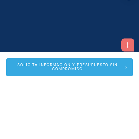
Alfonso I, 17 Planta 1ª
SOLICITA INFORMACIÓN Y PRESUPUESTO SIN
COMPROMISO
50003 Zaragoza
info@spmas.es
Áreas
Corporativo
Comunidad MAS