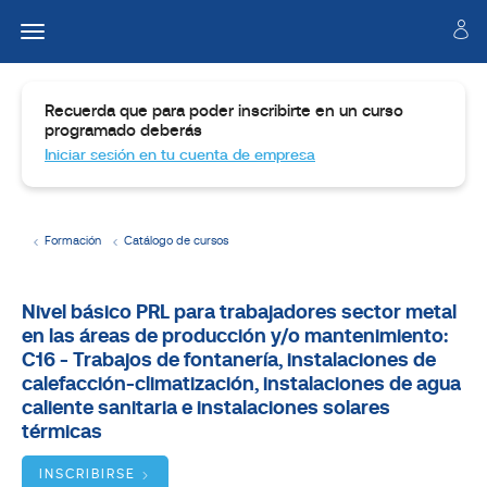
Recuerda que para poder inscribirte en un curso
programado deberás
Iniciar sesión en tu cuenta de empresa
Formación
Catálogo de cursos
Temario
Nivel básico PRL para trabajadores sector metal
en las áreas de producción y/o mantenimiento:
Dirigido
a
C16 - Trabajos de fontanería, instalaciones de
calefacción-climatización, instalaciones de agua
Objetivos
caliente sanitaria e instalaciones solares
térmicas
BUSCADOR
DE
INSCRIBIRSE
CURSOS